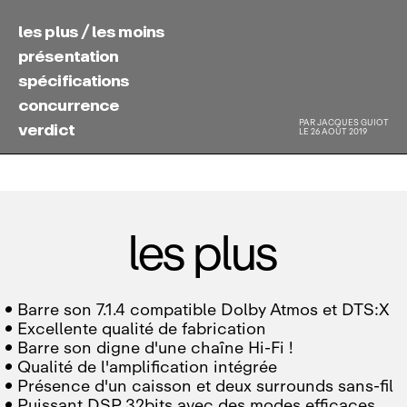
les plus / les moins
présentation
spécifications
concurrence
PAR
JACQUES GUIOT
verdict
LE 26 AOÛT 2019
les plus

Barre son 7.1.4 compatible Dolby Atmos et DTS:X

Excellente qualité de fabrication

Barre son digne d'une chaîne Hi‑Fi !

Qualité de l'amplification intégrée

Présence d'un caisson et deux surrounds sans‑fil

Puissant DSP 32bits avec des modes efficaces