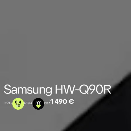
Samsung HW-Q90R
1 490 €
8.4
NOTE
LABEL
PRIX
10