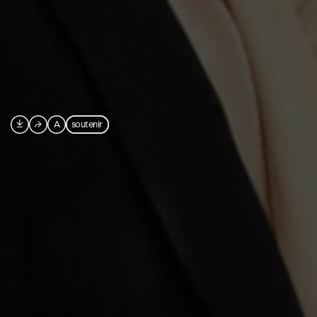

⮫
A
soutenir