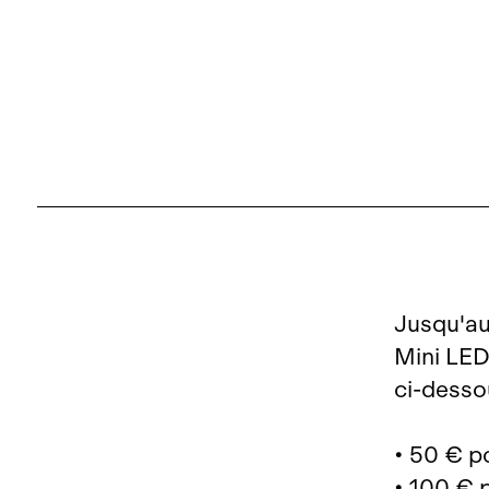
Jusqu'au 
Mini LED
ci‑desso
• 50 € p
• 100 € 