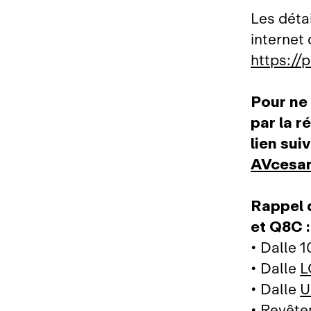
Les détai
internet
https://
Pour ne 
par la r
lien sui
AVcesa
Rappel 
et Q8C :
• Dalle 1
• Dalle
L
• Dalle
U
• Revêt