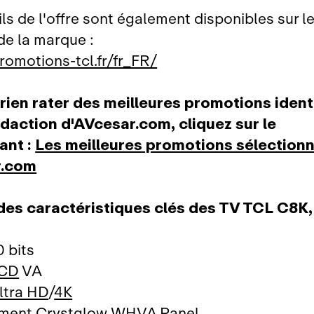
ls de l'offre sont également disponibles sur le
 de la marque :
promotions-tcl.fr/fr_FR/
rien rater des meilleures promotions ident
édaction d'AVcesar.com, cliquez sur le
vant :
Les meilleures promotions sélection
r.com
des caractéristiques clés des TV TCL C8K
0 bits
CD
VA
ltra HD
/
4K
ement Crystglow WHVA Panel