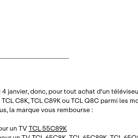
4 janvier, donc, pour tout achat d'un téléviseu
 TCL C8K, TCL C89K ou TCL Q8C parmi les m
us, la marque vous rembourse :
our un TV
TCL 55C89K
pour un TV
TCL 65C8K
,
TCL 65C89K
,
TCL 65Q