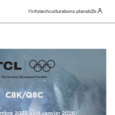

l'info
tech
culture
bons plans
b2b