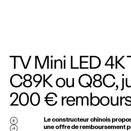
TV Mini LED 4K
C89K ou Q8C, j
200 € rembour
Le constructeur chinois propo

une offre de remboursement po
⮫