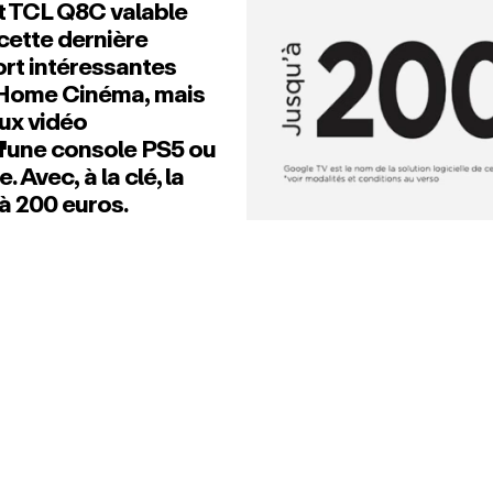
t TCL Q8C valable
 cette dernière
ort intéressantes
 Home Cinéma, mais
eux vidéo
'une console PS5 ou
 Avec, à la clé, la
à 200 euros.