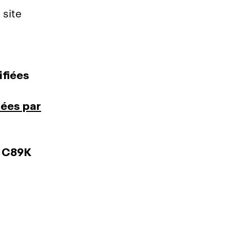
 site
ifiées
nées par
, C89K