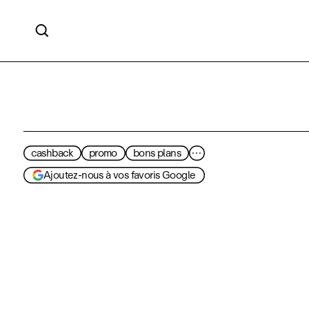

cashback
promo
bons plans
···
Ajoutez-nous à vos favoris Google