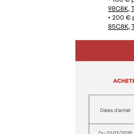
98C8K
,
• 200 € 
85C8K
,