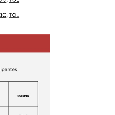
8C
,
TCL