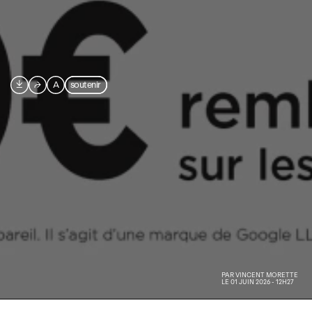

⮫
A
soutenir
PAR
VINCENT MORETTE
LE 01 JUIN 2026 - 12H27