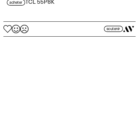
TCL 55P8K
acheter
soutenir