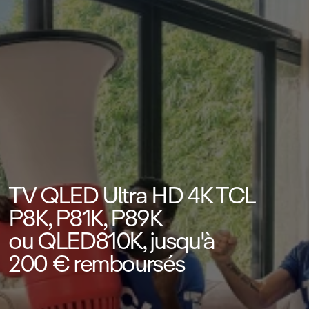
TV QLED Ultra HD 4K TCL
P8K, P81K, P89K
ou QLED810K, jusqu'à
200 € remboursés