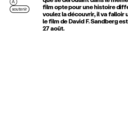
A
film opte pour une histoire diff
soutenir
voulez la découvrir, il va falloi
le film de David F. Sandberg es
27 août.