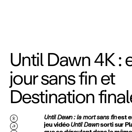
Until Dawn 4K : 
jour sans fin et
Destination final
Until Dawn : la mort sans fin
est e

jeu vidéo
Until Dawn
sorti sur Pl
⮫
que se déroulant dans le même u