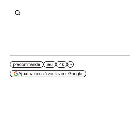

précommande
jeu
4k
···
Ajoutez-nous à vos favoris Google