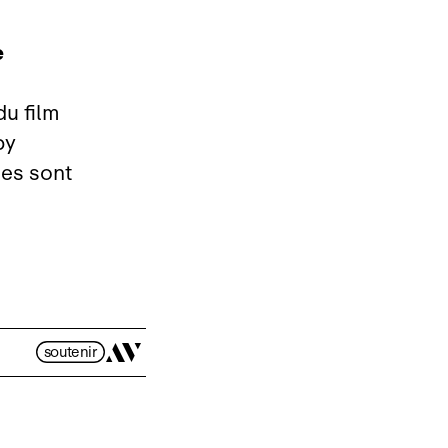
e
du film
by
des sont
soutenir