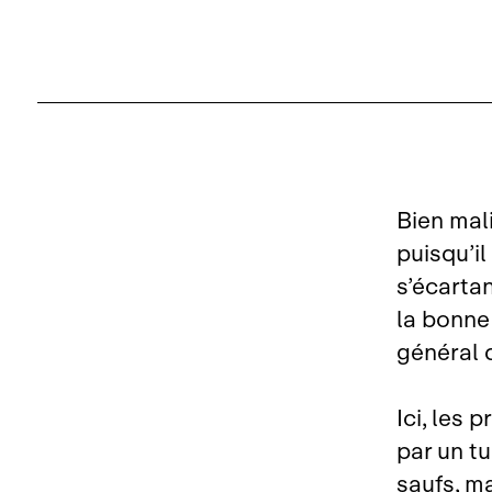
Bien mal
puisqu’i
s’écartan
la bonne
général 
Ici, les 
par un tu
saufs, ma