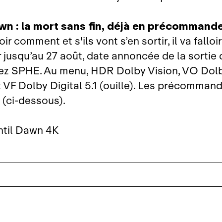
wn : la mort sans fin, déjà en précommand
ir comment et s'ils vont s’en sortir, il va falloir
 jusqu’au 27 août, date annoncée de la sortie 
ez SPHE. Au menu, HDR Dolby Vision, VO Dol
 VF Dolby Digital 5.1 (ouille). Les précomman
 (ci‑dessous).
ntil Dawn 4K