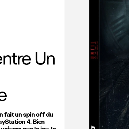
entre Un
e
n fait un spin off du
ayStation 4. Bien
nivers que le jeu, le