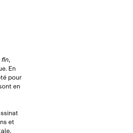
 fin
,
ue. En
pté pour
sont en
assinat
ins et
ale.