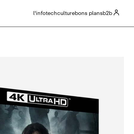

l'info
tech
culture
bons plans
b2b