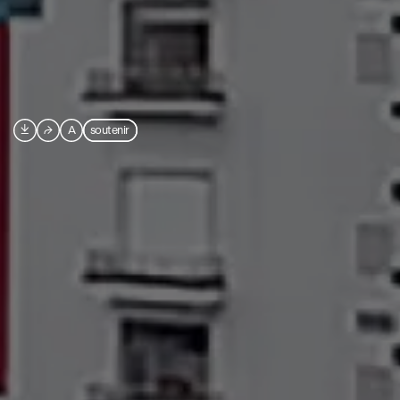

⮫
A
soutenir