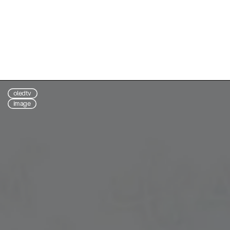
oledtv
image