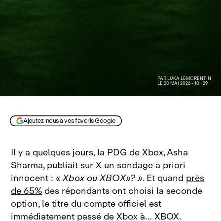
PAR
LUKA LEMORENTIN
LE 20 MAI 2026 - 10H29
Image AVcesar générée par IA
Ajoutez-nous à vos favoris Google
Il y a quelques jours, la PDG de Xbox, Asha
Sharma, publiait sur X un sondage a priori
innocent : «
Xbox ou XBOX»? »
. Et quand
près
de 65%
des répondants ont choisi la seconde
option, le titre du compte officiel est
immédiatement passé de Xbox à… XBOX.