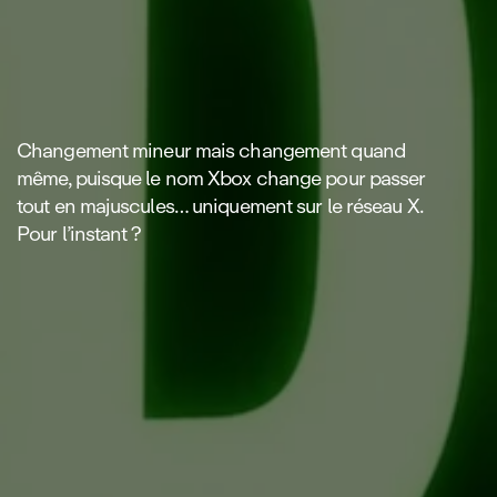
Changement mineur mais changement quand
même, puisque le nom Xbox change pour passer
tout en majuscules… uniquement sur le réseau X.
Pour l’instant ?