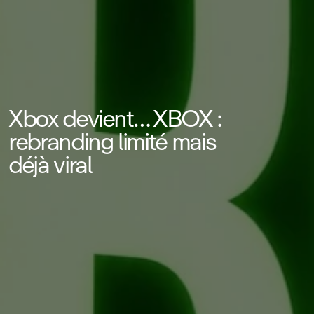
Xbox devient… XBOX :
rebranding limité mais
déjà viral