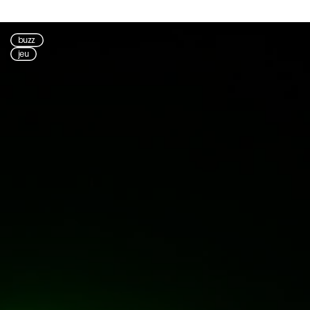
buzz
jeu