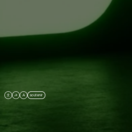

⮫
A
soutenir