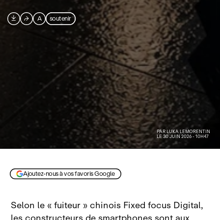

⮫
A
soutenir
PAR
LUKA LEMORENTIN
LE 30 JUIN 2026 - 10H47
Image AVcesar générée par IA
Ajoutez-nous à vos favoris Google
Selon le « fuiteur » chinois Fixed focus Digital,
les constructeurs de smartphones sont aux