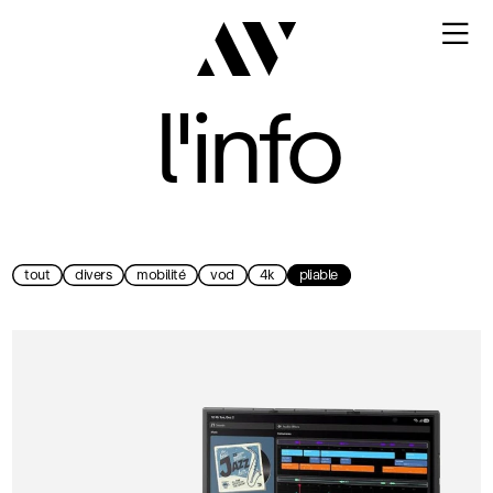

l'info
tout
divers
mobilité
vod
4k
pliable