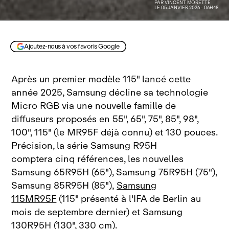
PAR
VINCENT MORETTE
LE 05 JANVIER 2026 - 06H48
Ajoutez-nous à vos favoris Google
Après un premier modèle 115" lancé cette
année 2025, Samsung décline sa technologie
Micro RGB via une nouvelle famille de
diffuseurs proposés en 55", 65", 75", 85", 98",
100", 115" (le MR95F déjà connu) et 130 pouces.
Précision, la série Samsung R95H
comptera cinq références, les nouvelles
Samsung 65R95H (65"), Samsung 75R95H (75"),
Samsung 85R95H (85"),
Samsung
115MR95F
(115" présenté à l'IFA de Berlin au
mois de septembre dernier) et Samsung
130R95H (130", 330 cm).