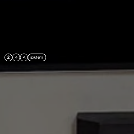

⮫
A
soutenir