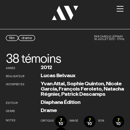

PAR
CAROLE LÉPINAY
film
drame
18 JUILLET 2012 - 17H16
38 témoins
2012
ANNÉE
Lucas Belvaux
RÉALISATEUR
Yvan Attal
,
Sophie Quinton
,
Nicole
INTERPRÈTES
Garcia
,
François Feroleto
,
Natacha
Régnier
,
Patrick Descamps
Diaphana Édition
ÉDITEUR
Drame
GENRE
7
7
7
NOTES
CRITIQUE
IMAGE
SON
10
10
10