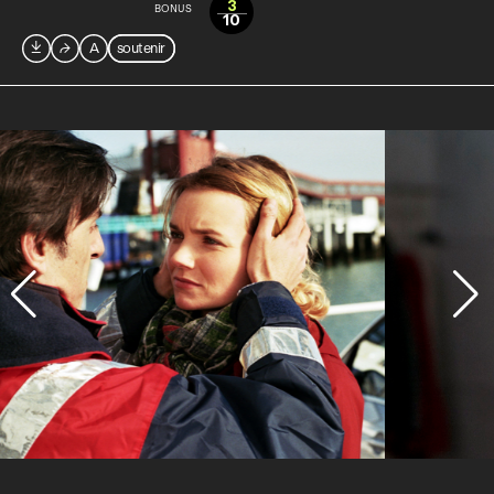
3
BONUS
10

⮫
A
soutenir