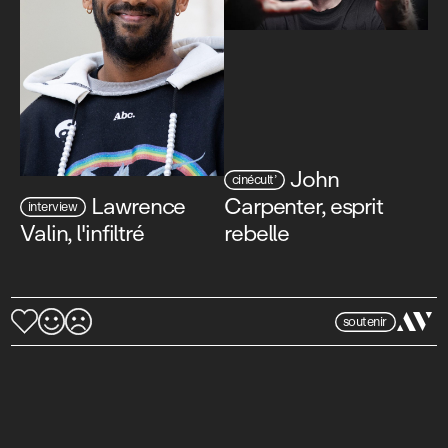
John
cinécult’
Lawrence
Carpenter, esprit
interview
Valin, l'infiltré
rebelle
soutenir