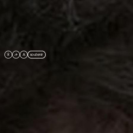

⮫
A
soutenir