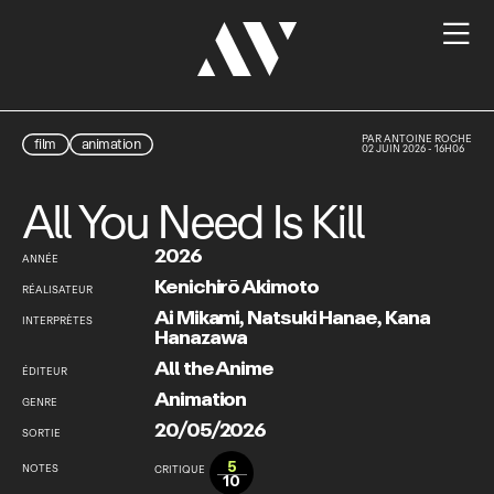

PAR
ANTOINE ROCHE
film
animation
02 JUIN 2026 - 16H06
All You Need Is Kill
2026
ANNÉE
Kenichirō Akimoto
RÉALISATEUR
Ai Mikami
,
Natsuki Hanae
,
Kana
INTERPRÈTES
Hanazawa
All the Anime
ÉDITEUR
Animation
GENRE
20/05/2026
SORTIE
5
NOTES
CRITIQUE
10