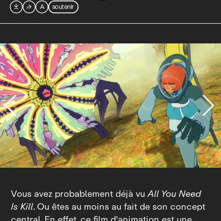

⮫
A
soutenir
© Hiroshi Sakurazaka/Shueisha
Vous avez probablement déjà vu
All You Need
Is
Kill
. Ou êtes au moins au fait de son concept
central. En effet, ce film d'animation est une