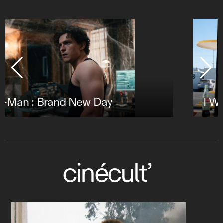
I Want your Sex
cinécult’