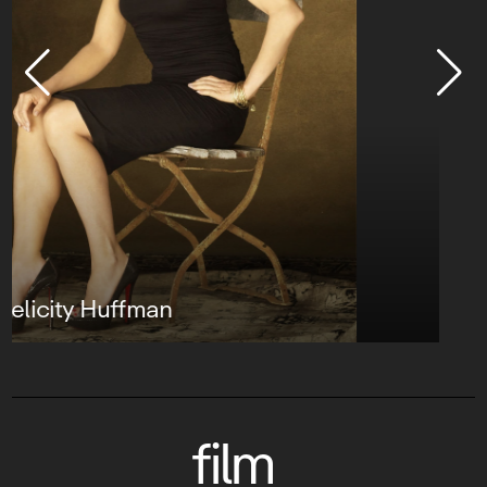
Will Smith
film