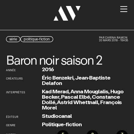

PAR
CARINA RAMON
série
politique-fiction
20 MARS 2018 - 15H35
Baron noir saison 2
2016
ANNÉE
Éric Benzekri
,
Jean-Baptiste
CRÉATEURS
Delafon
Kad Merad
,
Anna Mouglalis
,
Hugo
INTERPRÈTES
Becker
,
Pascal Elbé
,
Constance
Dollé
,
Astrid Whettnall
,
François
Morel
Studiocanal
ÉDITEUR
Politique-fiction
GENRE