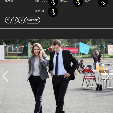
5
8
7
NOTES
CRITIQUE
IMAGE
SON
10
10
10
3
BONUS
10

⮫
A
soutenir