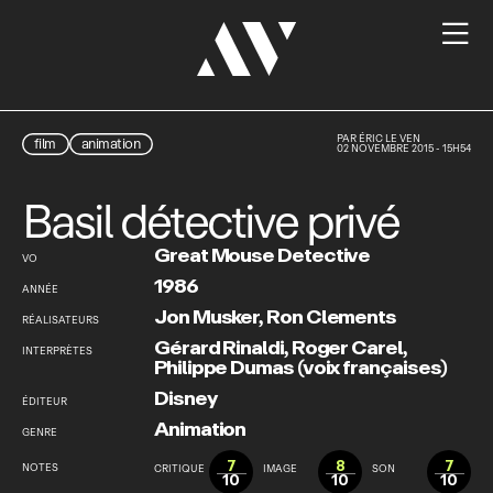

PAR
ÉRIC LE VEN
film
animation
02 NOVEMBRE 2015 - 15H54
Basil détective privé
Great Mouse Detective
VO
1986
ANNÉE
Jon Musker
,
Ron Clements
RÉALISATEURS
Gérard Rinaldi
,
Roger Carel
,
INTERPRÈTES
Philippe Dumas (voix françaises)
Disney
ÉDITEUR
Animation
GENRE
7
8
7
NOTES
CRITIQUE
IMAGE
SON
10
10
10