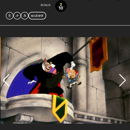
2
BONUS
10

⮫
A
soutenir