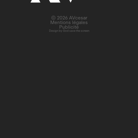
© 2026 AVcesar
Mentions légales
Publicité
Design by
God save the screen