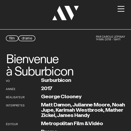

PAR
CAROLE LÉPINAY
film
drame
14 MAI 2018 - 16H11
Bienvenue
à Suburbicon
Surburbicon
VO
2017
ANNÉE
George Clooney
RÉALISATEUR
Matt Damon
,
Julianne Moore
,
Noah
INTERPRÈTES
Jupe
,
Karimah Westbrook
,
Mather
Zickel
,
James Handy
Metropolitan Film & Vidéo
ÉDITEUR