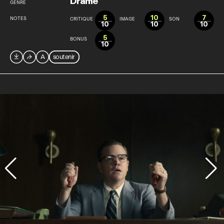
Drame
GENRE
5
10
7
NOTES
CRITIQUE
IMAGE
SON
10
10
10
5
BONUS
10

⮫
A
soutenir