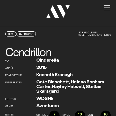

PAR
ÉRIC LE VEN
film
aventures
22 SEPTEMBRE 2015 - 12H05
Cendrillon
Cinderella
VO
2015
ANNÉE
Kenneth Branagh
RÉALISATEUR
Cate Blanchett
,
Helena Bonham
INTERPRÈTES
Carter
,
Hayley Hatwell
,
Stellan
Skarsgard
WDSHE
ÉDITEUR
Aventures
GENRE
7
10
10
NOTES
CRITIQUE
IMAGE
SON