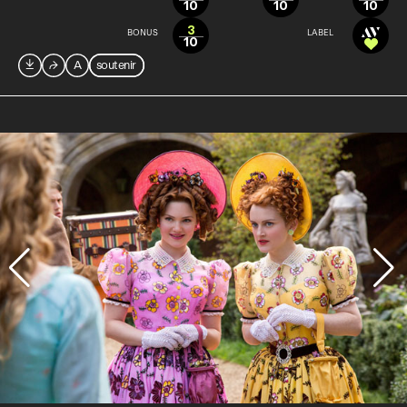
10
10
10
3
BONUS
LABEL
10

⮫
A
soutenir