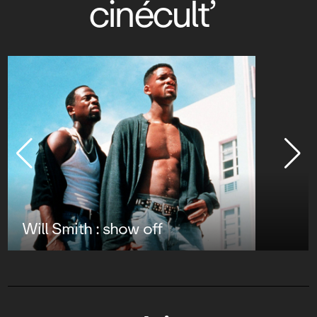
cinécult’
Vietnam : trauma-reality