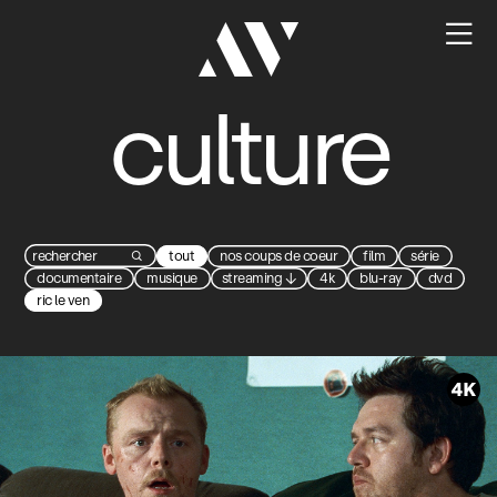

culture
tout
nos coups de coeur
film
série

documentaire
musique
streaming
↓
4k
blu-ray
dvd
ric le ven