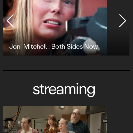
Joni Mitchell : Both Sides Now
streaming
Lucky