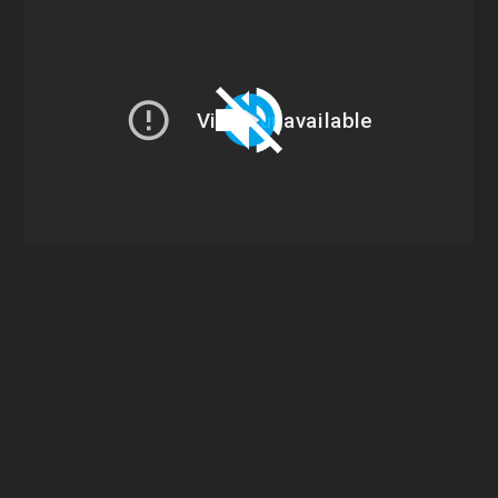
Play
Unmute
Settings