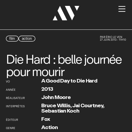

PAR
ÉRIC LE VEN
film
action
27 JUIN 2013 - 11H10
Die Hard : belle journée
pour mourir
A Good Day to Die Hard
VO
2013
ANNÉE
John Moore
RÉALISATEUR
Bruce Willis
,
Jai Courtney
,
INTERPRÈTES
Sebastian Koch
Fox
ÉDITEUR
Action
GENRE