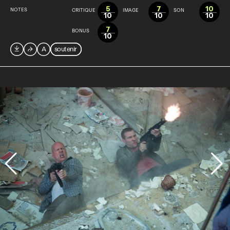
5
7
10
NOTES
CRITIQUE
IMAGE
SON
10
10
10
7
BONUS
10

⮫
A
soutenir