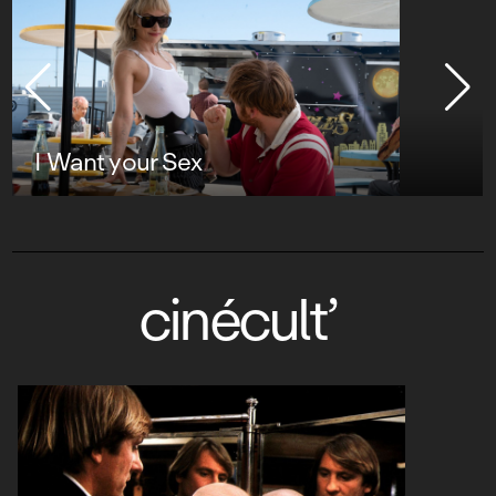
I Want your Sex
cinécult’