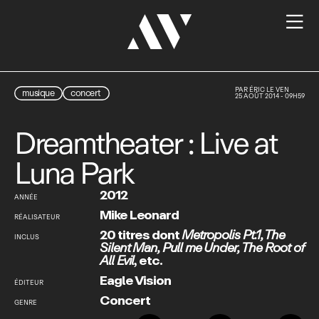

PAR
ÉRIC LE VEN
musique
concert
25 AOÛT 2014 - 09H59
Dreamtheater : Live at
Luna Park
2012
ANNÉE
Mike Leonard
RÉALISATEUR
20 titres dont
Metropolis Pt.1
,
The
INCLUS
Silent Man
,
Pull me Under
,
The Root of
All Evil
,
etc.
Eagle Vision
ÉDITEUR
Concert
GENRE