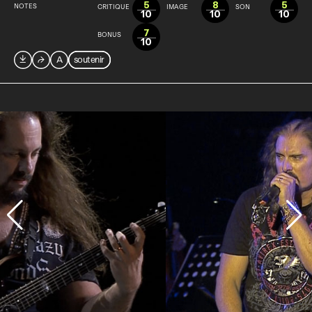
5
8
5
NOTES
CRITIQUE
IMAGE
SON
10
10
10
7
BONUS
10

⮫
A
soutenir