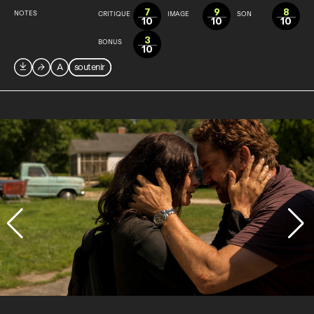
7
9
8
NOTES
CRITIQUE
IMAGE
SON
10
10
10
3
BONUS
10

⮫
A
soutenir