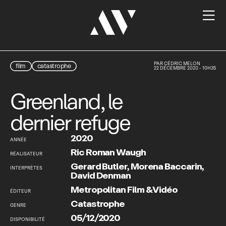

PAR
CÉDRIC MELON
film
catastrophe
22 DÉCEMBRE 2020 - 10H35
Greenland, le
dernier refuge
2020
ANNÉE
Ric Roman Waugh
RÉALISATEUR
Gerard Butler
,
Morena Baccarin
,
INTERPRÈTES
David Denman
Metropolitan Film & Vidéo
ÉDITEUR
Catastrophe
GENRE
05/12/2020
DISPONIBILITÉ