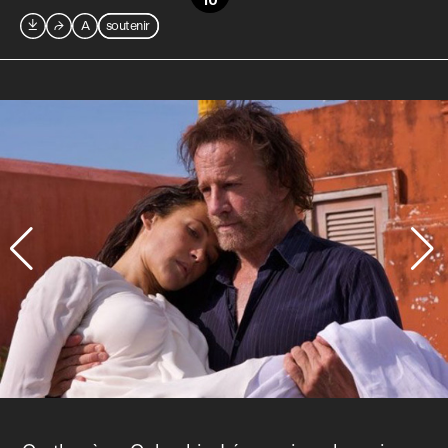
10

⮫
A
soutenir