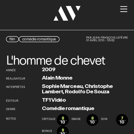

PAR
JEAN-FRANÇOIS LEFÈVRE
film
comédie romantique
01 AVRIL 2010 - 12H32
L'homme de chevet
2009
ANNÉE
Alain Monne
RÉALISATEUR
Sophie Marceau
,
Christophe
INTERPRÈTES
Lambert
,
Rodolfo De Souza
TF1 Vidéo
ÉDITEUR
Comédie romantique
GENRE
8
8
7
NOTES
CRITIQUE
IMAGE
SON
10
10
10
8
BONUS