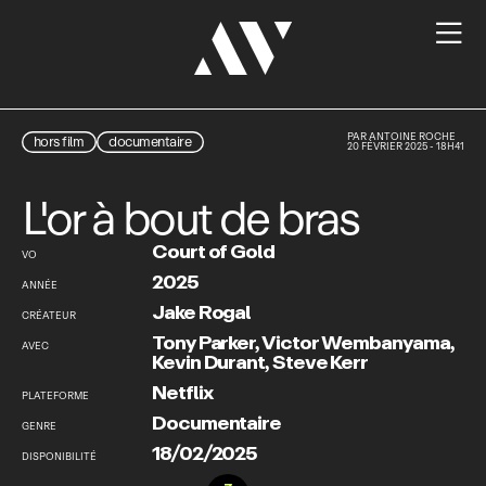

PAR
ANTOINE ROCHE
hors film
documentaire
20 FÉVRIER 2025 - 18H41
L'or à bout de bras
Court of Gold
VO
2025
ANNÉE
Jake Rogal
CRÉATEUR
Tony Parker
,
Victor Wembanyama
,
AVEC
Kevin Durant
,
Steve Kerr
Netflix
PLATEFORME
Documentaire
GENRE
18/02/2025
DISPONIBILITÉ