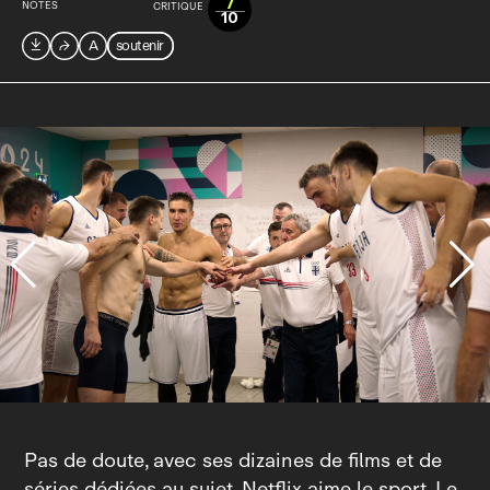
7
NOTES
CRITIQUE
10

⮫
A
soutenir
Pas de doute, avec ses dizaines de films et de
séries dédiées au sujet, Netflix aime le sport. Le