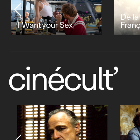
De la Comédie-
Française
L'ody
cinécult’