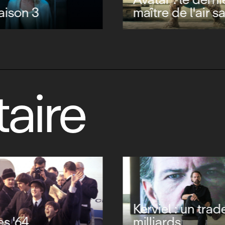
saison 3
maître de l'air s
aire
Kerviel : un trad
es '64
milliards