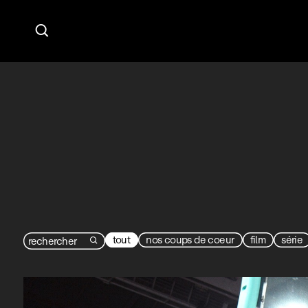

tout
nos coups de coeur
film
série
