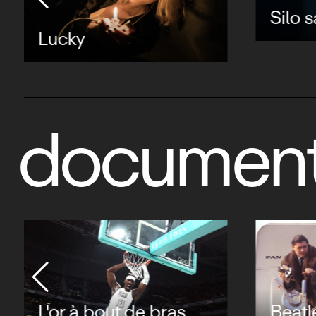
Silo 
Lucky
document
L'or à bout de bras
Beatl