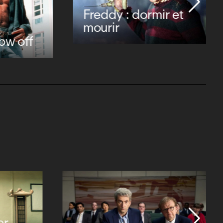
et
er