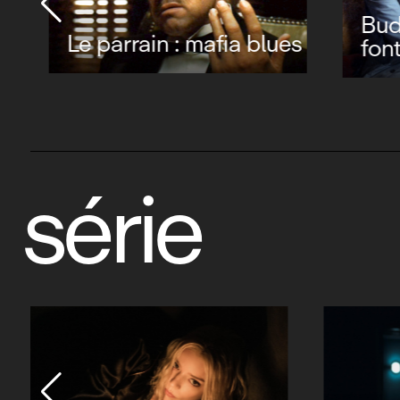
Buddy movie, les deux
font la paire
Will 
série