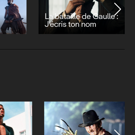
ulle :
Charles Chaplin,
Charlot forever