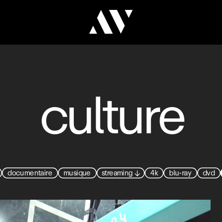
culture
documentaire
musique
streaming
↓
4k
blu-ray
dvd