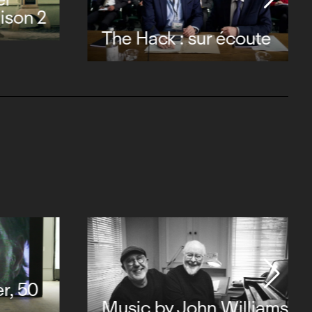
aison 2
The Hack : sur écoute
er, 50
Music by John Williams