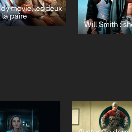
Freddy : dormir 
mourir
Smith : show off
Avatar : le derni