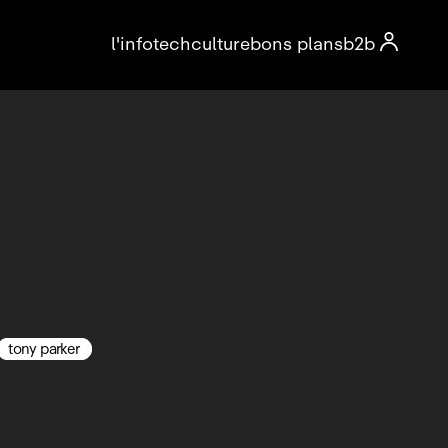

l'info
tech
culture
bons plans
b2b
tony parker