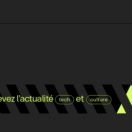
ez l’actualité
et
tech
culture