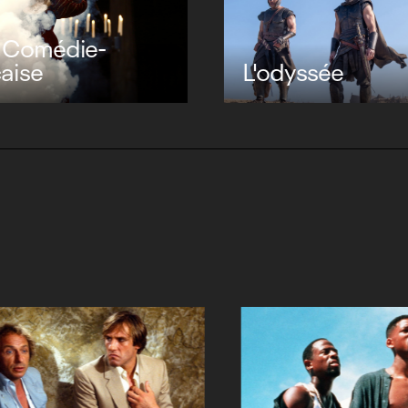
La bataille de Ga
ssée
J'écris ton nom