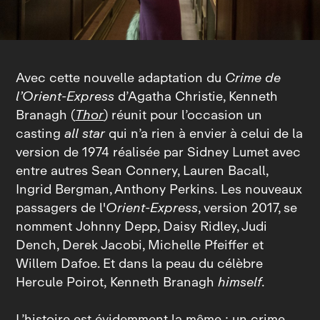
Avec cette nouvelle adaptation du
Crime de
l’Orient‑Express
d’Agatha Christie, Kenneth
Branagh (
Thor
) réunit pour l’occasion un
casting
all star
qui n’a rien à envier à celui de la
version de 1974 réalisée par Sidney Lumet avec
entre autres Sean Connery, Lauren Bacall,
Ingrid Bergman, Anthony Perkins. Les nouveaux
passagers de l'
Orient‑Express
, version 2017, se
nomment Johnny Depp, Daisy Ridley, Judi
Dench, Derek Jacobi, Michelle Pfeiffer et
Willem Dafoe. Et dans la peau du célèbre
Hercule Poirot, Kenneth Branagh
himself
.
L’histoire est évidemment la même : un crime