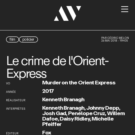

PAR
CÉDRIC MELON
film
policier
26 MAI 2018 - 19H05
Le crime de l'Orient-
Express
Murder on the Orient Express
VO
2017
ANNÉE
Kenneth Branagh
RÉALISATEUR
Kenneth Branagh
,
Johnny Depp
,
INTERPRÈTES
Josh Gad
,
Penélope Cruz
,
Willem
Dafoe
,
Daisy Ridley
,
Michelle
Pfeiffer
Fox
ÉDITEUR