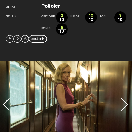
Policier
GENRE
3
10
7
NOTES
CRITIQUE
IMAGE
SON
10
10
10
5
BONUS
10

⮫
A
soutenir