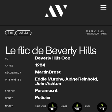

PAR
ÉRIC LE VEN
film
policier
15 MAI 2020 - 17H19
Le flic de Beverly Hills
Beverly Hills Cop
VO
1984
ANNÉE
Martin Brest
RÉALISATEUR
Eddie Murphy
,
Judge Reinhold
,
INTERPRÈTES
John Ashton
Paramount
ÉDITEUR
Policier
GENRE
8
5
7
NOTES
CRITIQUE
IMAGE
SON
10
10
10