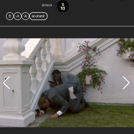
5
BONUS
10

⮫
A
soutenir