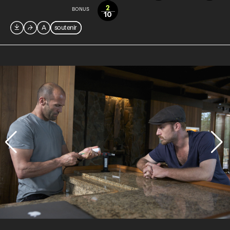
2
BONUS
10

⮫
A
soutenir