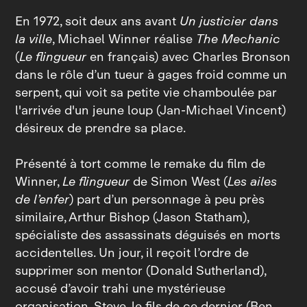
En 1972, soit deux ans avant
Un justicier dans
la ville
, Michael Winner réalise
The Mechanic
(
Le flingueur
en français) avec Charles Bronson
dans le rôle d’un tueur à gages froid comme un
serpent, qui voit sa petite vie chamboulée par
l'arrivée d'un jeune loup (Jan‑Michael Vincent)
désireux de prendre sa place.
Présenté à tort comme le remake du film de
Winner,
Le flingueur
de Simon West (
Les ailes
de l’enfer
) part d’un personnage à peu près
similaire, Arthur Bishop (Jason Statham),
spécialiste des assassinats déguisés en morts
accidentelles. Un jour, il reçoit l’ordre de
supprimer son mentor (Donald Sutherland),
accusé d’avoir trahi une mystérieuse
organisation. Steve, le fils de ce dernier (Ben