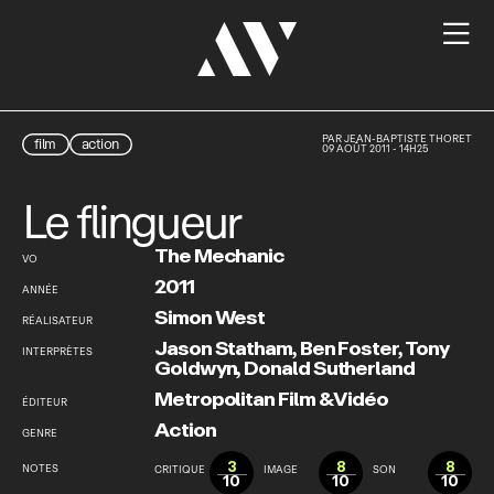

PAR
JEAN-BAPTISTE THORET
film
action
09 AOÛT 2011 - 14H25
Le flingueur
The Mechanic
VO
2011
ANNÉE
Simon West
RÉALISATEUR
Jason Statham
,
Ben Foster
,
Tony
INTERPRÈTES
Goldwyn
,
Donald Sutherland
Metropolitan Film & Vidéo
ÉDITEUR
Action
GENRE
3
8
8
NOTES
CRITIQUE
IMAGE
SON
10
10
10