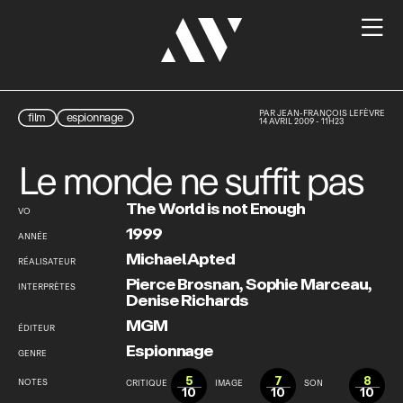

PAR
JEAN-FRANÇOIS LEFÈVRE
film
espionnage
14 AVRIL 2009 - 11H23
Le monde ne suffit pas
The World is not Enough
VO
1999
ANNÉE
Michael Apted
RÉALISATEUR
Pierce Brosnan
,
Sophie Marceau
,
INTERPRÈTES
Denise Richards
MGM
ÉDITEUR
Espionnage
GENRE
5
7
8
NOTES
CRITIQUE
IMAGE
SON
10
10
10