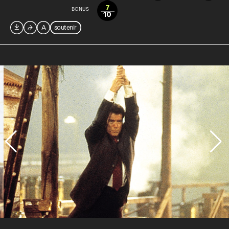
7
BONUS
10

⮫
A
soutenir