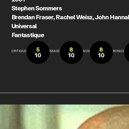
Stephen Sommers
Brendan Fraser
,
Rachel Weisz
,
John Hanna
Universal
Fantastique
5
8
8
CRITIQUE
IMAGE
SON
BONUS
10
10
10