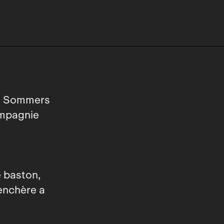
en Sommers
ompagnie
e baston,
renchère a