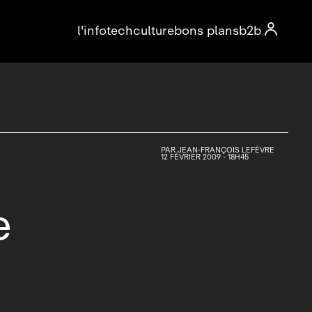

l'info
tech
culture
bons plans
b2b
PAR
JEAN-FRANÇOIS LEFÈVRE
12 FÉVRIER 2009 - 18H45
e