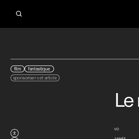

film
fantastique
sponsoriser cet article
Le 
VO

ANNÉE