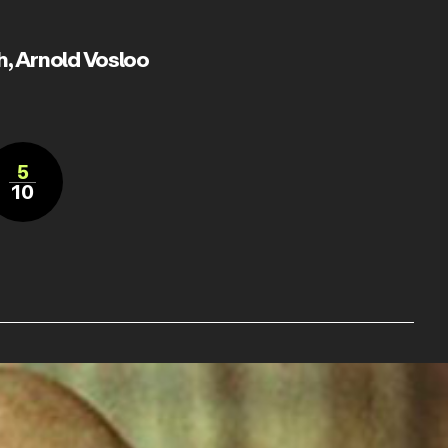
h
,
Arnold Vosloo
5
10