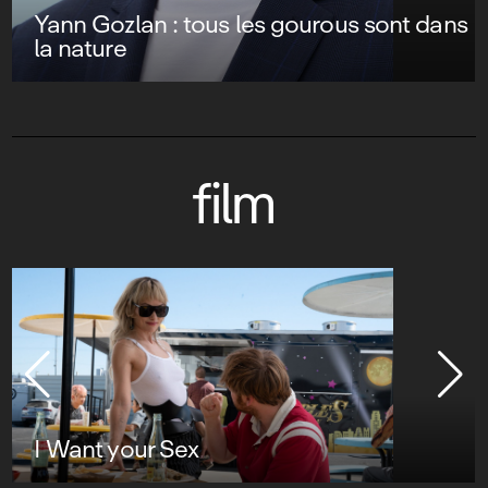
Yann Gozlan : tous les gourous sont dans
la nature
film
I Want your Sex