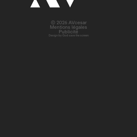
© 2026 AVcesar
Mentions légales
Publicité
Design by
God save the screen