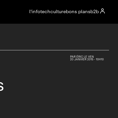

l'info
tech
culture
bons plans
b2b
PAR
ÉRIC LE VEN
20 JANVIER 2015 - 10H10
s