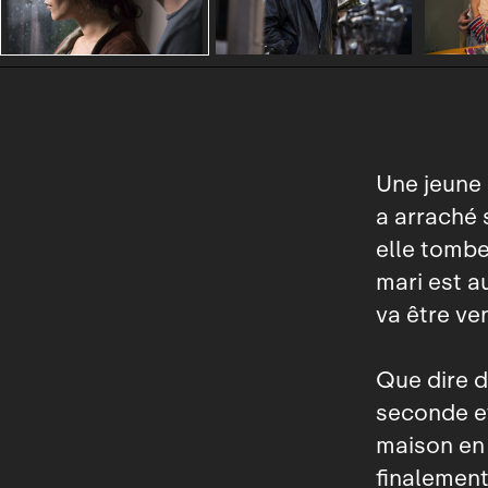
Une jeune 
a arraché 
elle tombe
mari est a
va être ve
Que dire de
seconde et
maison en 
finalement