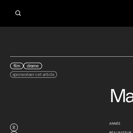

film
drame
sponsoriser cet article
Ma
ANNÉE

RÉALISATEUR