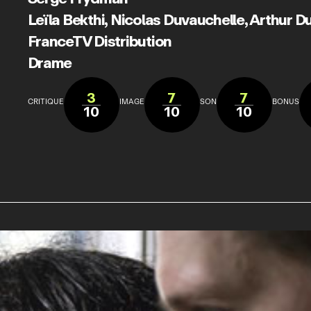
Leïla Bekthi
,
Nicolas Duvauchelle
,
Arthur D
FranceTV Distribution
Drame
3
7
7
CRITIQUE
IMAGE
SON
BONUS
10
10
10