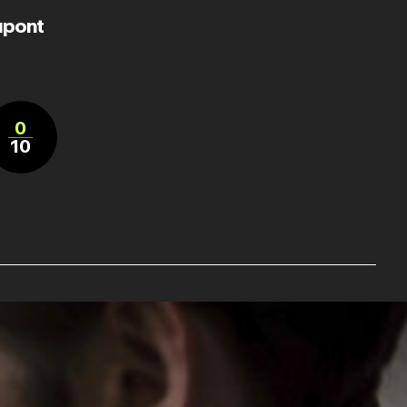
upont
0
10