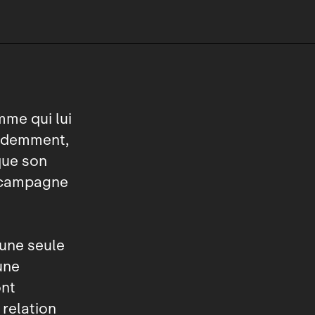
mme qui lui
videmment,
que son
a campagne
 une seule
une
ont
 relation