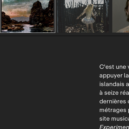
C'est une 
appuyer la
islandais 
à seize réa
dernières 
métrages p
site musica
Experimen