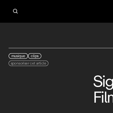

musique
clips
sponsoriser cet article
Sig
Fi