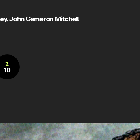
ey
,
John Cameron Mitchell
2
10