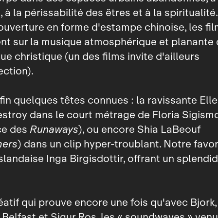
, à la périssabilité des êtres et à la spiritualit
 ouverture en forme d'estampe chinoise, les fi
nt sur la musique atmosphérique et planante 
e christique (un des films invite d'ailleurs
ection).
in quelques têtes connues : la ravissante Ell
stroy dans le court métrage de Floria Sigism
ice des
Runaways
), ou encore Shia LaBeouf
mers
) dans un clip hyper‑troublant. Notre favor
'Islandaise Inga Birgisdottir, offrant un splend
éatif qui prouve encore une fois qu'avec Bjork,
M Belfast et Sigur Ros, les « soundwaves » ven