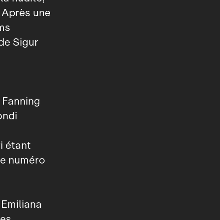
é. Après une
lms
de Sigur
e Fanning
ondi
i étant
ide numéro
 Emiliana
ues