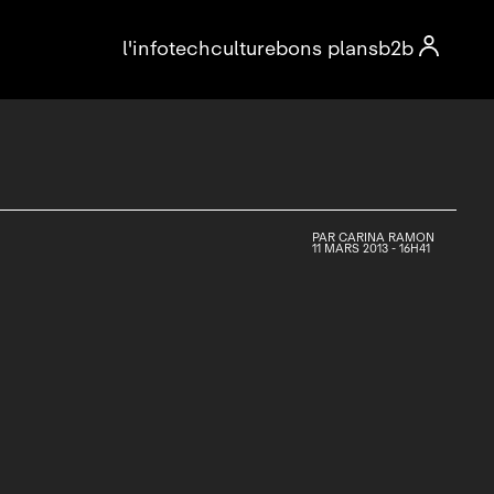

l'info
tech
culture
bons plans
b2b
PAR
CARINA RAMON
11 MARS 2013 - 16H41