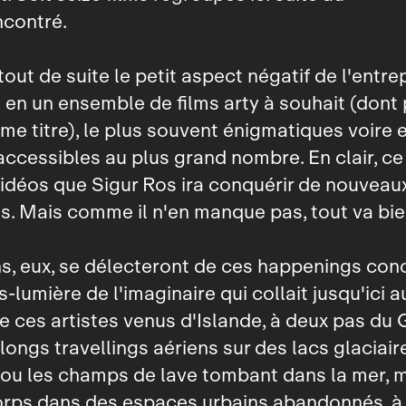
ncontré.
out de suite le petit aspect négatif de l'entrep
 en un ensemble de films arty à souhait (dont 
me titre), le plus souvent énigmatiques voire 
ccessibles au plus grand nombre. En clair, ce
idéos que Sigur Ros ira conquérir de nouveau
s. Mais comme il n'en manque pas, tout va bie
ns, eux, se délecteront de ces happenings con
‑lumière de l'imaginaire qui collait jusqu'ici a
 ces artistes venus d'Islande, à deux pas du 
 longs travellings aériens sur des lacs glaciair
ou les champs de lave tombant dans la mer, 
rps dans des espaces urbains abandonnés, à l