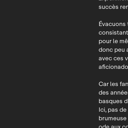
succès re
Évacuons t
consistant
pour le mê
donc peu a
avec ces v
aficionado
Car les fa
des années
basques de
Ici, pas de
brumeuse 
ode aux co