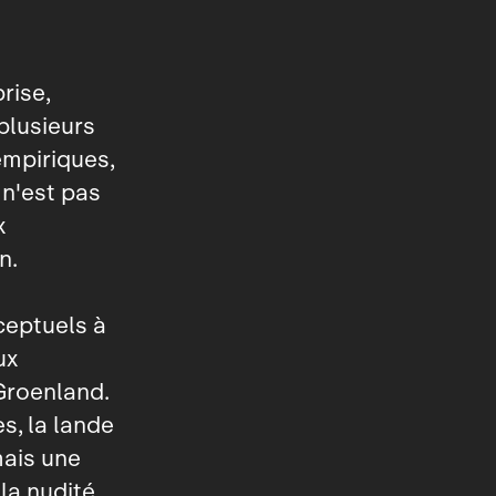
rise,
plusieurs
empiriques,
 n'est pas
x
n.
ceptuels à
ux
Groenland.
es, la lande
mais une
a nudité,