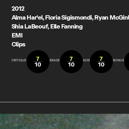
2012
Alma Har'el
,
Floria Sigismondi
,
Ryan McGinl
S
Shia LaBeouf
,
Elle Fanning
EMI
Clips
7
7
7
CRITIQUE
IMAGE
SON
BONUS
10
10
10