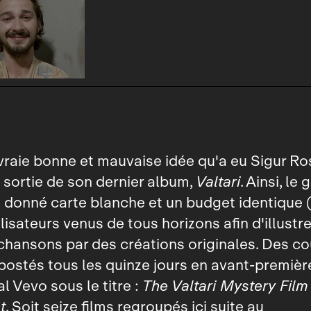
vraie bonne et mauvaise idée qu'a eu Sigur Ro
 sortie de son dernier album,
Valtari
. Ainsi, le
a donné carte blanche et un budget identique 
lisateurs venus de tous horizons afin d'illustr
chansons par des créations originales. Des co
ostés tous les quinze jours en avant‑première
l Vevo sous le titre :
The Valtari Mystery Film
t
. Soit seize films regroupés ici suite au