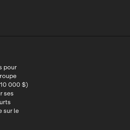
s pour
 groupe
(10 000 $)
er ses
urts
 sur le