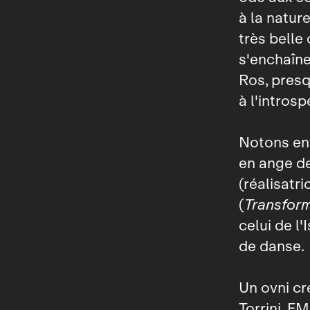
à la nature
très belle
s'enchaîne
Ros, presqu
à l'introsp
Notons enf
en ange de
(réalisatr
(
Transfor
celui de l
de danse.
Un ovni cr
Torrini, F