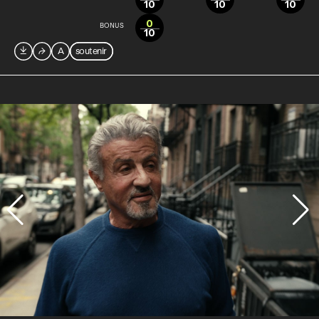
10
10
10
0
BONUS
10

⮫
A
soutenir