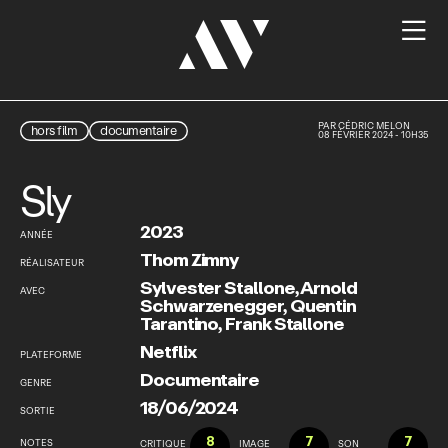

PAR
CÉDRIC MELON
hors film
documentaire
08 FÉVRIER 2024 - 10H35
Sly
2023
ANNÉE
Thom Zimny
RÉALISATEUR
Sylvester Stallone
,
Arnold
AVEC
Schwarzenegger
,
Quentin
Tarantino
,
Frank Stallone
Netflix
PLATEFORME
Documentaire
GENRE
18/06/2024
SORTIE
8
7
7
NOTES
CRITIQUE
IMAGE
SON