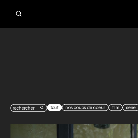

tout
nos coups de coeur
film
série
