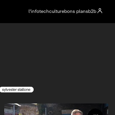

l'info
tech
culture
bons plans
b2b
sylvester stallone