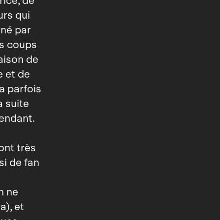
rice, de
urs qui
rné par
ds coups
saison de
e et de
a parfois
a suite
pendant.
ont très
si de fan
n ne
a), et