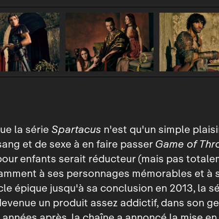
ue la série
Spartacus
n'est qu'un simple plais
sang et de sexe à en faire passer
Game of Thr
pour enfants serait réducteur (mais pas totale
amment à ses personnages mémorables et à 
le épique jusqu'à sa conclusion en 2013, la sé
devenue un produit assez addictif, dans son ge
années après, la chaîne a annoncé la mise en