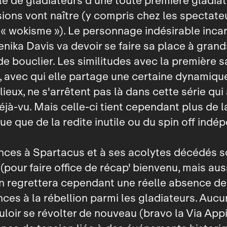
le de gladiateurs d'une toute première gladiat
sions vont naître (y compris chez les spectate
 « wokisme »). Le personnage indésirable inca
Tenika Davis va devoir se faire sa place à gran
de bouclier. Les similitudes avec la première 
, avec qui elle partage une certaine dynamiqu
ieux, ne s'arrêtent pas là dans cette série qui 
déjà‑vu. Mais celle‑ci tient cependant plus de l
e que de la redite inutile ou du spin off indé
nces à Spartacus et à ses acolytes décédés s
(pour faire office de récap' bienvenu, mais aus
on regrettera cependant une réelle absence de
es à la rébellion parmi les gladiateurs. Aucu
loir se révolter de nouveau (bravo la Via Appi