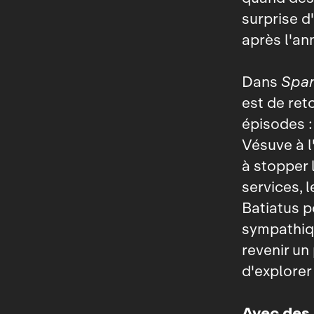
surprise d
après l'ann
Dans
Spar
est de ret
épisodes :
Vésuve à l
à stopper 
services, l
Batiatus p
sympathi
revenir un
d'explorer
Avec des 