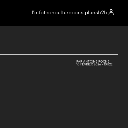

l'info
tech
culture
bons plans
b2b
PAR
ANTOINE ROCHE
10 FÉVRIER 2026 - 10H22