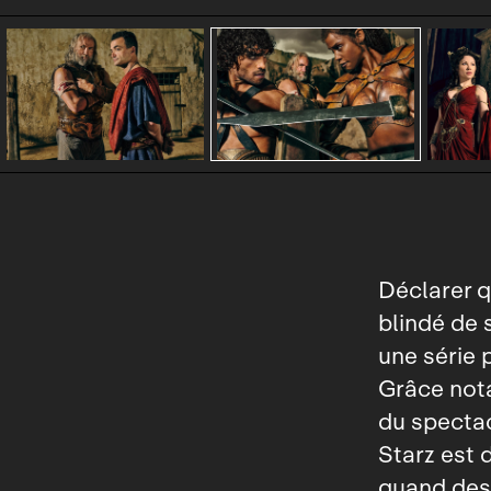
Déclarer q
blindé de 
une série 
Grâce not
du spectac
Starz est 
quand des 