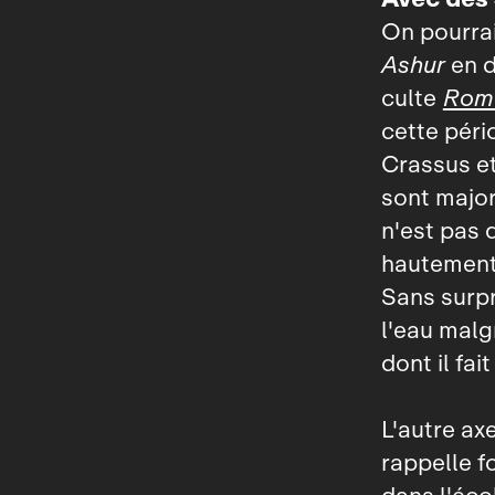
On pourrai
Ashur
en d
culte
Rom
cette péri
Crassus et
sont major
n'est pas q
hautement 
Sans surpr
l'eau malg
dont il fai
L'autre ax
rappelle f