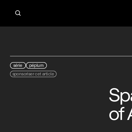

série
péplum
sponsoriser cet article
Sp
of 