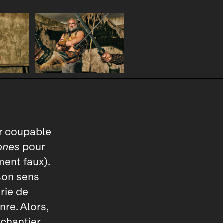
ir coupable
ones
pour
ment faux).
son sens
rie de
nre. Alors,
 chantier