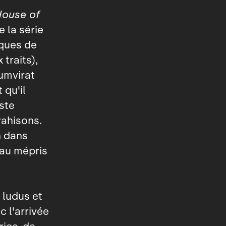
House of
 la série
ques de
traits),
umvirat
 qu'il
este
rahisons.
n dans
 au mépris
 ludus et
c l'arrivée