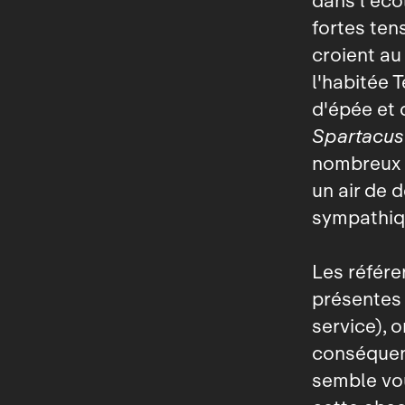
dans l'éco
fortes ten
croient au
l'habitée 
d'épée et 
Spartacus
nombreux l
un air de 
sympathiqu
Les référe
présentes 
service), 
conséquenc
semble vou