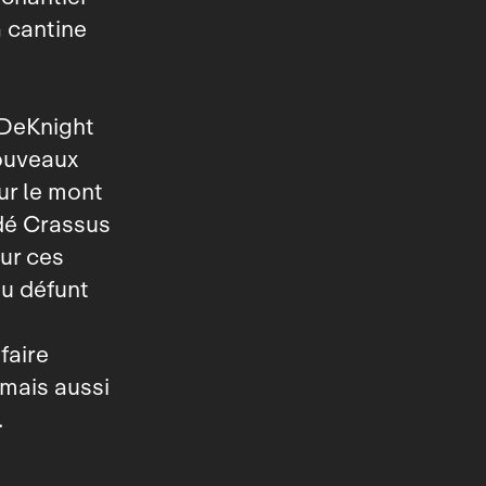
a cantine
 DeKnight
nouveaux
ur le mont
idé Crassus
ur ces
du défunt
faire
 mais aussi
.