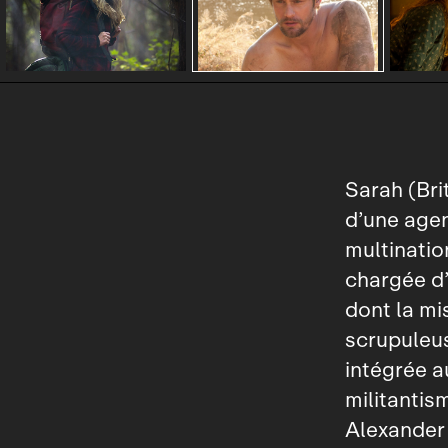
Sarah (Bri
d’une agen
multinatio
chargée d’
dont la mi
scrupuleus
intégrée a
militantis
Alexander