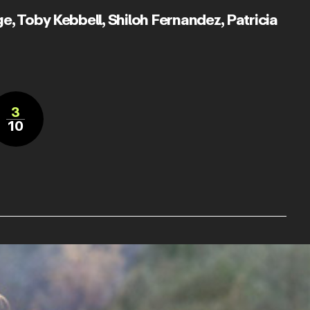
ge
,
Toby Kebbell
,
Shiloh Fernandez
,
Patricia
3
10