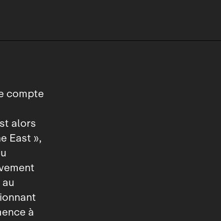
 le compte
st alors
e East »,
eu
ivement
 au
sionnant
mence à