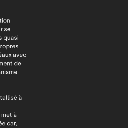
tion
t
se
s quasi
propres
déaux avec
ément de
ganisme
allisé à
 met à
e car,