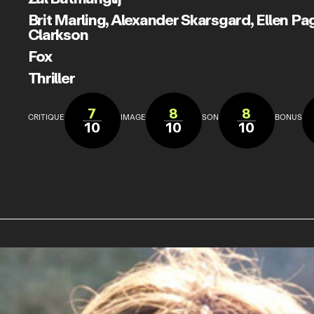
Brit Marling
,
Alexander Skarsgard
,
Ellen Pa
Clarkson
Fox
Thriller
7
8
8
CRITIQUE
IMAGE
SON
BONUS
10
10
10