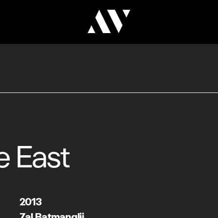
e East
2013
Zal Batmanglij