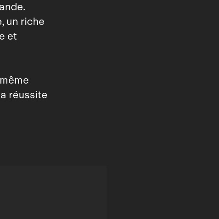
bande.
, un riche
e et
e même
la réussite