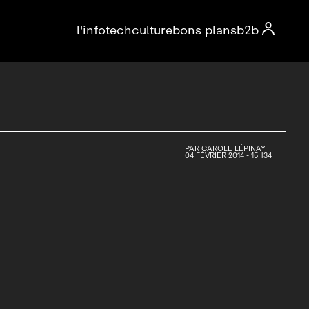

l'info
tech
culture
bons plans
b2b
PAR
CAROLE LÉPINAY
04 FÉVRIER 2014 - 15H34