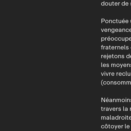
douter de 
Ponctuée 
vengeance
préoccupe 
fraternels
rejetons d
les moyens
vivre recl
(consommer
Néanmoins,
travers la
maladroite
côtoyer le