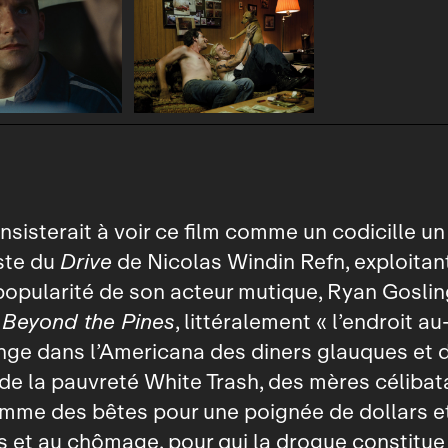
onsisterait à voir ce film comme un codicille u
ste du
Drive
de Nicolas Windin Refn, exploitant
opularité de son acteur mutique, Ryan Goslin
 Beyond the Pines
, littéralement « l’endroit a
onge dans l’Americana des diners glauques et 
de la pauvreté White Trash, des mères célibata
mme des bêtes pour une poignée de dollars et 
et au chômage, pour qui la drogue constitue 