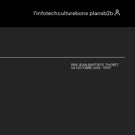

l'info
tech
culture
bons plans
b2b
PAR
JEAN-BAPTISTE THORET
04 OCTOBRE 2013 - 17H17