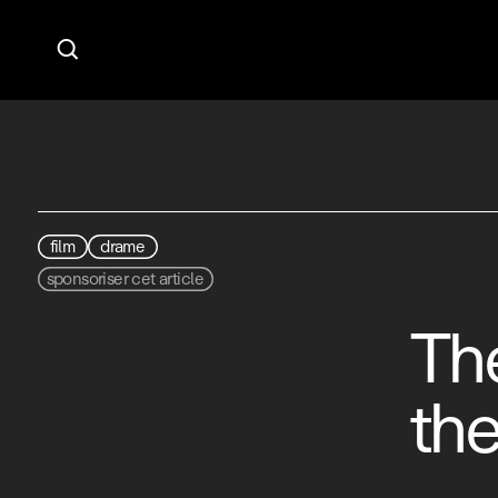

film
drame
sponsoriser cet article
Th
the