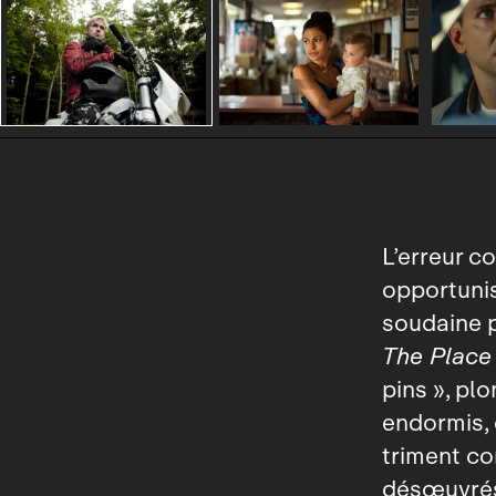
L’erreur c
opportuni
soudaine p
The Place
pins », pl
endormis, 
triment co
désœuvrés 