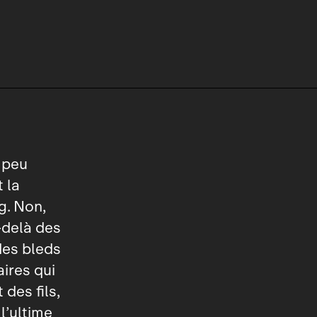
n peu
 la
g. Non,
u‑delà des
des bleds
ires qui
des fils,
l’ultime