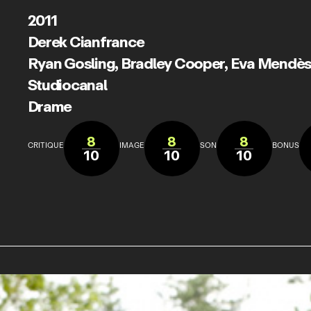
2011
Derek Cianfrance
Ryan Gosling
,
Bradley Cooper
,
Eva Mendè
Studiocanal
Drame
8
8
8
CRITIQUE
IMAGE
SON
BONUS
10
10
10