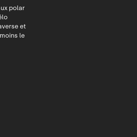
aux polar
élo
averse et
 moins le