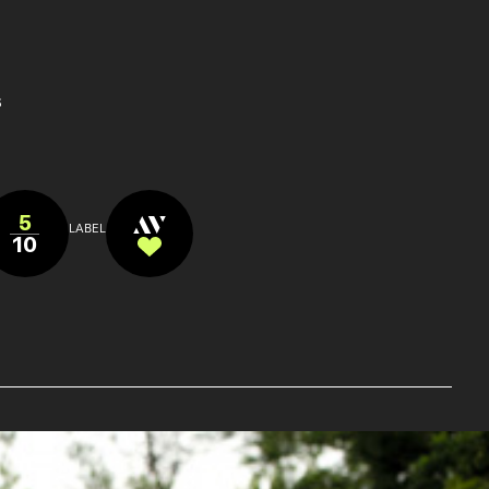
s
5
LABEL
10