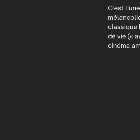
C’est l’un
mélancoliq
classique 
de vie (« 
cinéma am