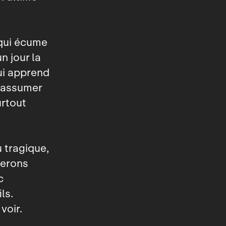
 qui écume
n jour la
ui apprend
d’assumer
urtout
u tragique,
lerons
c
ls.
voir.