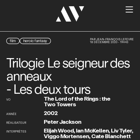

PAR
JEAN-FRANÇOIS LEFEVRE
film
heroic fantasy
18 DÉCEMBRE 2020 - 19H43
Trilogie Le seigneur des
anneaux
- Les deux tours
The Lord of the Rings : the
VO
Two Towers
2002
ANNÉE
Peter Jackson
RÉALISATEUR
Elijah Wood
,
Ian McKellen
,
Liv Tyler
,
INTERPRÈTES
Viggo Mortensen
,
Cate Blanchett