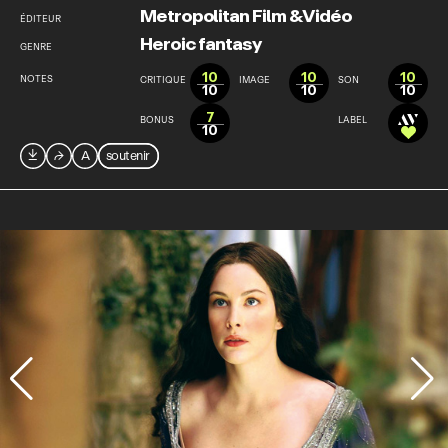
Metropolitan Film & Vidéo
ÉDITEUR
Heroic fantasy
GENRE
10
10
10
NOTES
CRITIQUE
IMAGE
SON
10
10
10
7
BONUS
LABEL
10

⮫
A
soutenir