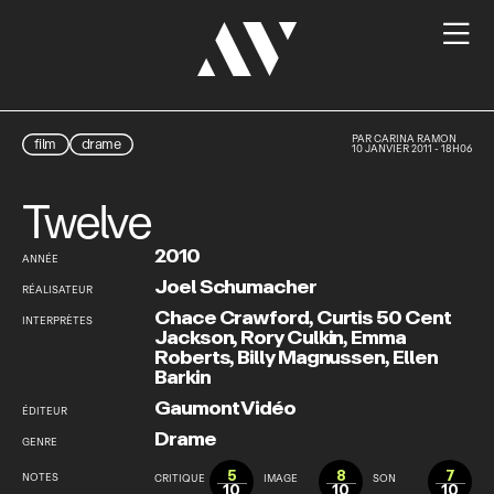

PAR
CARINA RAMON
film
drame
10 JANVIER 2011 - 18H06
Twelve
2010
ANNÉE
Joel Schumacher
RÉALISATEUR
Chace Crawford
,
Curtis 50 Cent
INTERPRÈTES
Jackson
,
Rory Culkin
,
Emma
Roberts
,
Billy Magnussen
,
Ellen
Barkin
Gaumont Vidéo
ÉDITEUR
Drame
GENRE
5
8
7
NOTES
CRITIQUE
IMAGE
SON
10
10
10