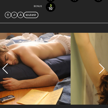
3
BONUS
10

⮫
A
soutenir