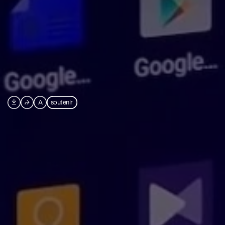

⮫
A
soutenir