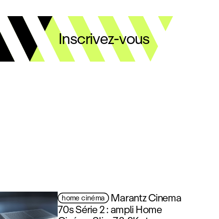
Inscrivez-vous
Marantz Cinema
home cinéma
70s Série 2 : ampli Home