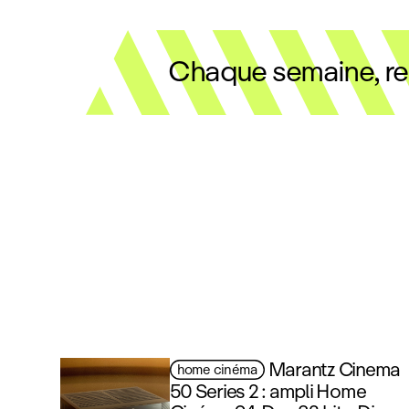
Chaque semaine, rec
Marantz Cinema
home cinéma
50 Series 2 : ampli Home