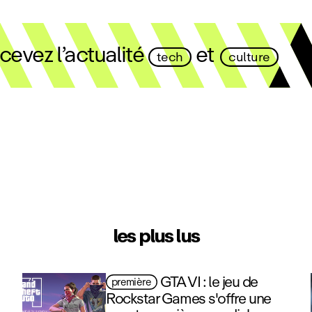
evez l’actualité
et
tech
culture
les plus lus
GTA VI : le jeu de
première
Rockstar Games s'offre une