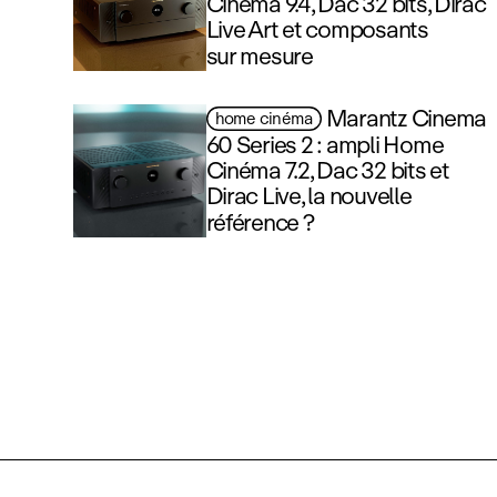
Cinéma 9.4, Dac 32 bits, Dirac
Live Art et composants
sur mesure
Marantz Cinema
home cinéma
60 Series 2 : ampli Home
Cinéma 7.2, Dac 32 bits et
Dirac Live, la nouvelle
référence ?