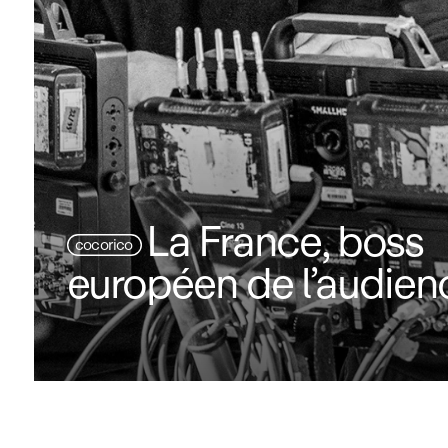
La France, boss
cocorico
européen de l’audien