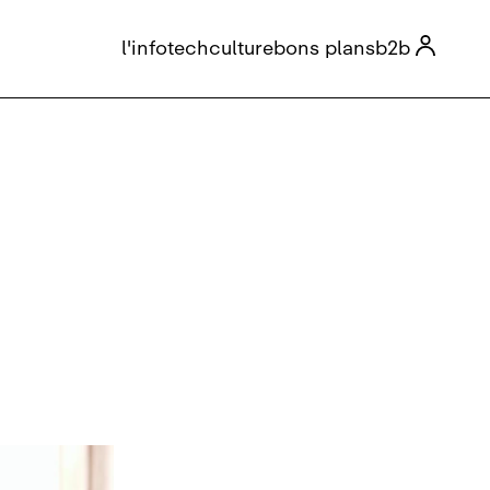

l'info
tech
culture
bons plans
b2b