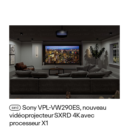
Sony VPL‑VW290ES, nouveau
sxrd
vidéoprojecteur SXRD 4K avec
processeur X1