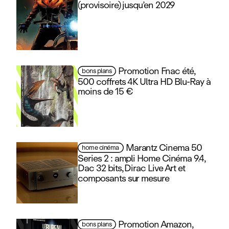
(provisoire) jusqu’en 2029
Promotion Fnac été,
bons plans
500 coffrets 4K Ultra HD Blu‑Ray à
moins de 15 €
Marantz Cinema 50
home cinéma
Series 2 : ampli Home Cinéma 9.4,
Dac 32 bits, Dirac Live Art et
composants sur mesure
Promotion Amazon,
bons plans