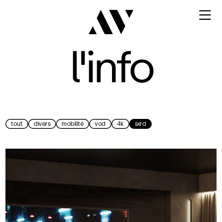

l'info
tout
divers
mobilité
vod
4k
sxrd