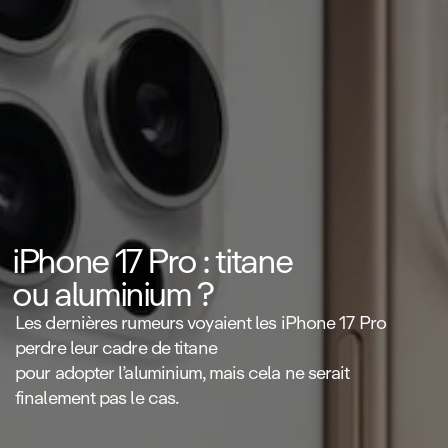
iPhone 17 Pro : titane
ou aluminium ?
Les dernières rumeurs voyaient les iPhone 17 Pro
perdre leur cadre de titane
pour adopter l’aluminium, mais cela ne serait
finalement pas le cas.