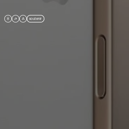

⮫
A
soutenir