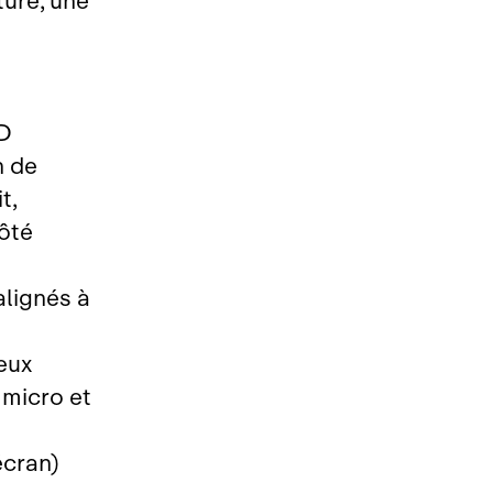
ture, une
ID
n de
t,
ôté
alignés à
eux
 micro et
écran)