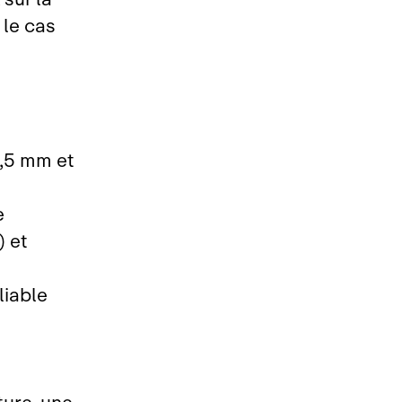
 le cas
4,5 mm et
e
) et
liable