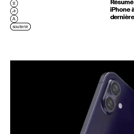
Résumé d

iPhone à
⮫
dernière
A
soutenir