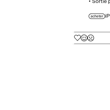
• Sortie
i
acheter