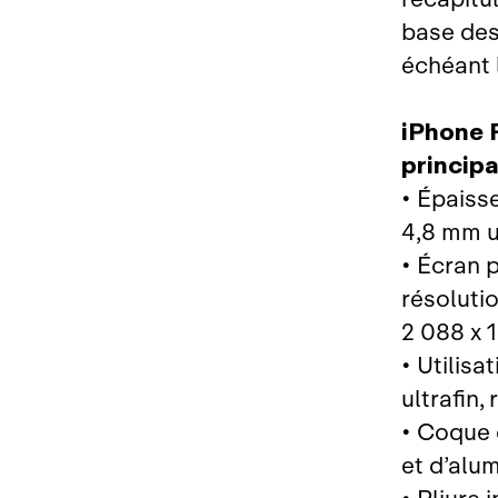
base des
échéant l
iPhone 
princip
• Épaiss
4,8 mm u
• Écran p
résolutio
2 088 x 1
• Utilisa
ultrafin,
• Coque 
et d’alu