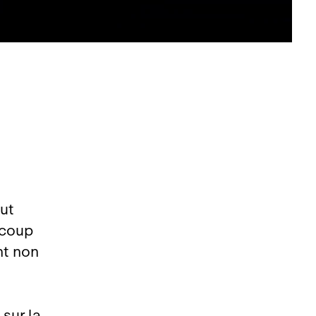
out
ucoup
nt non
 sur la