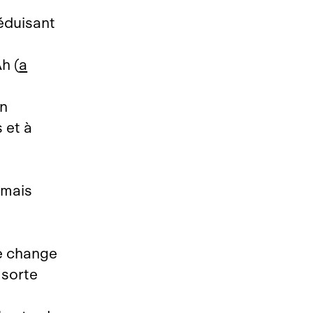
réduisant
h (
a
en
 et à
 mais
de change
 sorte