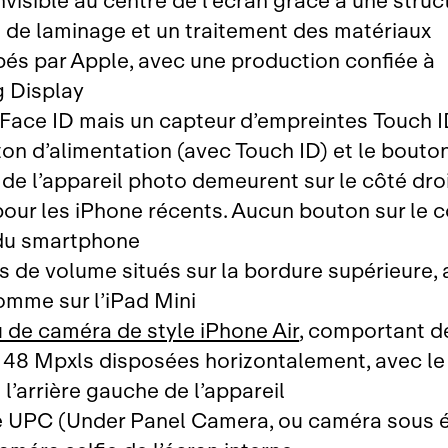
invisible au centre de l’écran grâce à une struc
de laminage et un traitement des matériaux
és par Apple, avec une production confiée à
 Display
 Face ID mais un capteur d’empreintes Touch 
ton d’alimentation (avec Touch ID) et le bouto
 de l’appareil photo demeurent sur le côté droi
ur les iPhone récents. Aucun bouton sur le c
du smartphone
s de volume situés sur la bordure supérieure, 
comme sur l’iPad Mini
 de caméra de style iPhone Air
, comportant d
48 Mpxls disposées horizontalement, avec le
à l’arrière gauche de l’appareil
 UPC (Under Panel Camera, ou caméra sous 