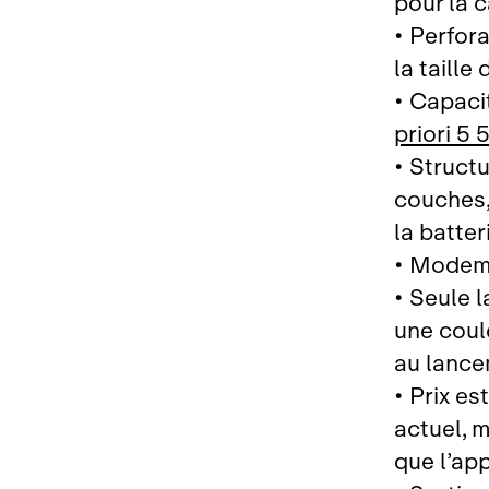
pour la c
• Perfora
la taille
• Capaci
priori 5
• Struct
couches,
la batter
• Modem 
• Seule l
une coul
au lanc
• Prix e
actuel, 
que l’ap