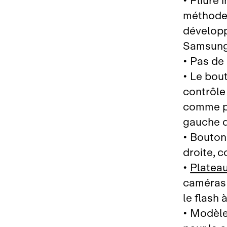
• Pliure 
méthode 
développ
Samsung
• Pas de
• Le bou
contrôle
comme po
gauche 
• Bouton
droite, 
•
Plateau
caméras 
le flash 
• Modèle