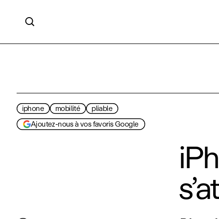

iphone
mobilité
pliable
Ajoutez-nous à vos favoris Google
iPh
s’a