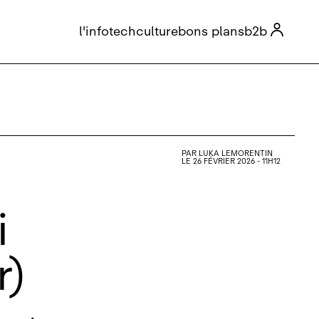

l'info
tech
culture
bons plans
b2b
PAR
LUKA LEMORENTIN
LE 26 FÉVRIER 2026 - 11H12
i
r)