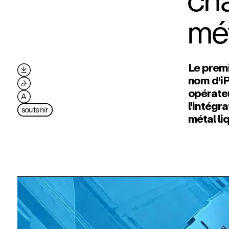
cha
mét
Le premi

nom d'iP
⮫
opérateu
A
l'intégr
soutenir
métal li