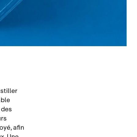
stiller
able
e des
urs
oyé, afin
ux. Une