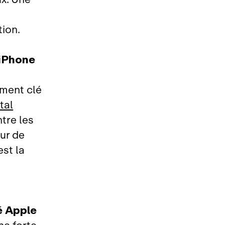
tion.
'iPhone
ément clé
tal
tre les
ur de
est la
é Apple