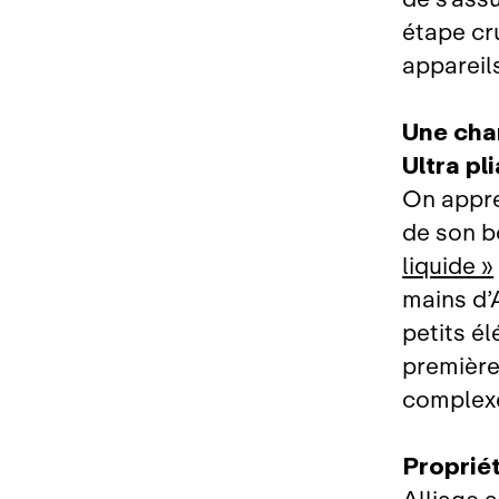
étape cr
appareils
Une char
Ultra pl
On appre
de son b
liquide »
mains d’
petits é
première 
complexe
Proprié