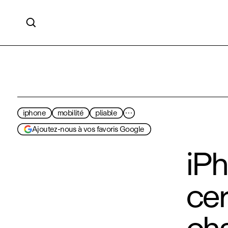

iphone
mobilité
pliable
···
Ajoutez-nous à vos favoris Google
iPh
cer