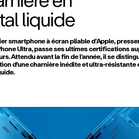
rnière en
al liquide
er smartphone à écran pliable d’Apple, pressen
hone Ultra, passe ses ultimes certifications a
rs. Attendu avant la fin de l’année, il se disting
ation d'une charnière inédite et ultra‑résistante 
quide.