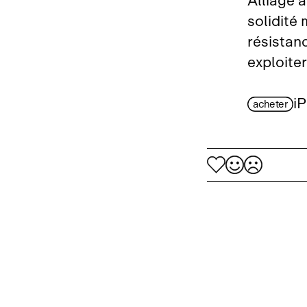
Alliage a
solidité 
résistanc
exploiter
i
acheter