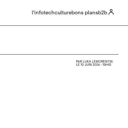

l'info
tech
culture
bons plans
b2b
PAR
LUKA LEMORENTIN
LE 10 JUIN 2026 - 15H42