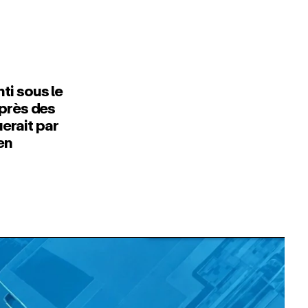
ti sous le
uprès des
uerait par
en