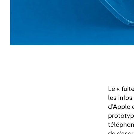
Le « fuit
les infos
d’Apple q
prototyp
téléphon
de s’ass