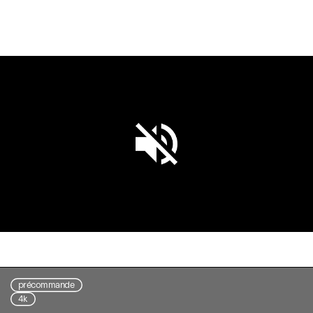
Unmute
Settings
précommande
4k