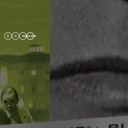

⮫
A
soutenir