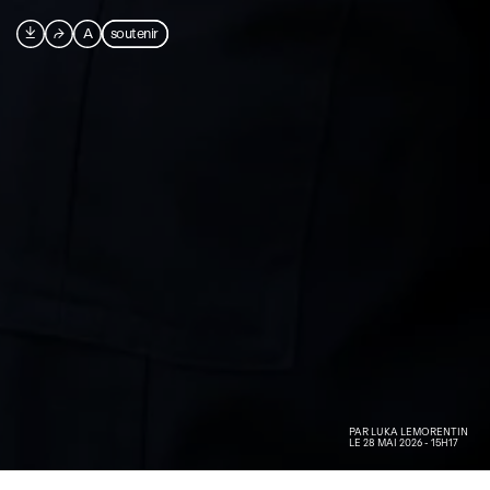

⮫
A
soutenir
PAR
LUKA LEMORENTIN
LE 28 MAI 2026 - 15H17
Image AVcesar générée par IA